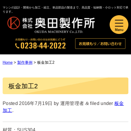
マシンの設計・開発から加工・組立、単品部品の製造まで、高品質・短納期・小ロット対応で承
ります。
Home
>
製作事例
>
板金加工2
板金加工2
Posted
2016年7月19日
by
運用管理者
&
filed under
板金
加工
.
材質：SUS304